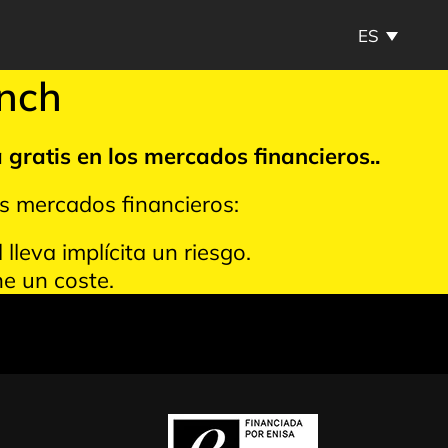
ES
unch
 gratis en los mercados financieros.
.
os mercados financieros:
lleva implícita un riesgo.
ne un coste.