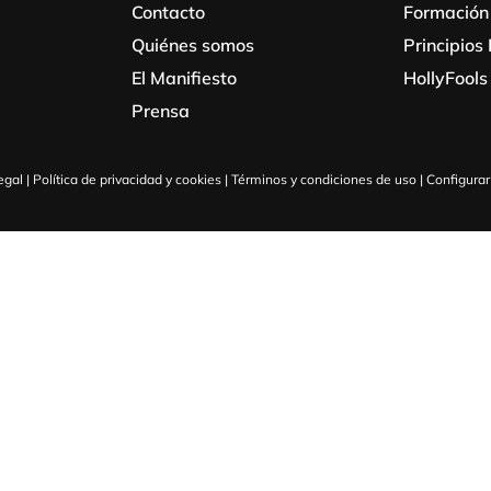
Contacto
Formación
Quiénes somos
Principio
El Manifiesto
HollyFools
Prensa
egal
|
Política de privacidad y cookies
|
Términos y condiciones de uso
|
Configurar