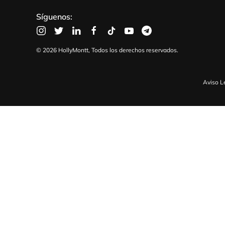
Síguenos:
©
2026
HollyMontt, Todos los derechos reservados.
Aviso L