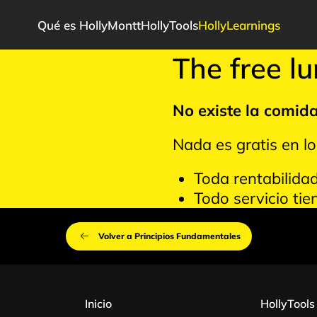
Qué es HollyMontt
HollyTools
HollyLearnings
The free l
No existe la comida
Nada es gratis en l
Toda rentabilidad 
Todo servicio tie
Volver a Principios Fundamentales
Inicio
HollyTools