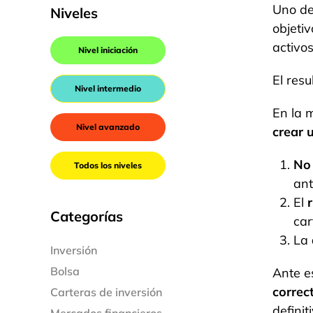
Uno de
Niveles
objeti
activos
Nivel iniciación
El res
Nivel intermedio
En la 
Nivel avanzado
crear 
No 
Todos los niveles
ant
El
Categorías
car
La
Inversión
Bolsa
Ante e
correc
Carteras de inversión
defini