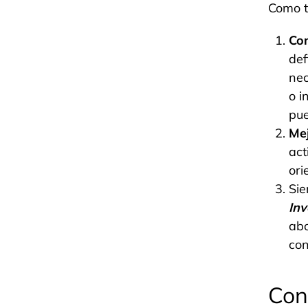
Como t
Com
def
nec
o i
pue
Mej
act
ori
Sie
Inv
abo
con
Con