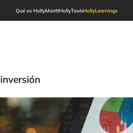
Qué es HollyMontt
HollyTools
HollyLearnings
inversión