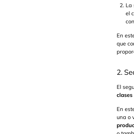
La 
el 
con
En est
que co
propor
2. Se
El seg
clases
En est
una o 
produc
o
tambi