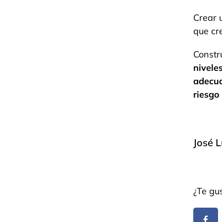
Crear 
que cr
Constr
nivele
adecu
riesgo
José L
¿Te gus