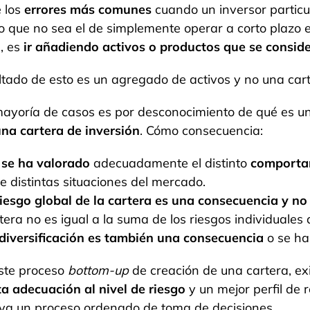
 los
errores más comunes
cuando un inversor partic
vo que no sea el de simplemente operar a corto plazo 
, es
ir añadiendo activos o productos que se consi
ultado de esto es un agregado de activos y no una cart
mayoría de casos es por desconocimiento de qué es un
una cartera de inversión
. Cómo consecuencia:
se ha valorado
adecuadamente el distinto
comportam
e distintas situaciones del mercado.
riesgo global de la cartera es una consecuencia y no
tera no es igual a la suma de los riesgos individuale
diversificación es también una consecuencia
o se ha 
ste
proceso
bottom-up
de creación de una cartera, ex
ta adecuación al nivel de riesgo
y un mejor perfil de r
tiva un proceso ordenado de toma de decisiones.