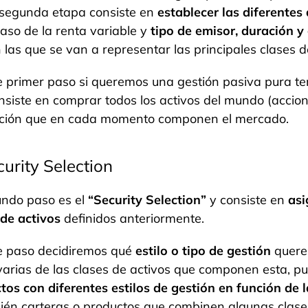
segunda etapa consiste en
establecer las diferentes
caso de la renta variable y
tipo de emisor, duración y 
 las que se van a representar las principales clases d
e primer paso si queremos una gestión pasiva pura t
nsiste en comprar todos los activos del mundo (accio
ción que en cada momento componen el mercado.
curity Selection
undo paso es el
“Security Selection”
y consiste en
asi
 de activos
definidos anteriormente.
e paso decidiremos qué
estilo o tipo de gestión
quere
varias de las clases de activos que componen esta, p
tos con diferentes estilos de gestión en función de l
én carteras o productos que combinen algunas clases 