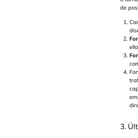
de posi
Car
dis
Fo
ell
Fo
co
Fon
tra
cap
emp
dir
3. Úl