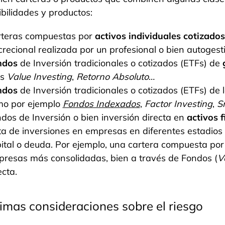
bilidades y productos:
teras compuestas por
activos individuales cotizado
crecional realizada por un profesional o bien autogest
ndos
de Inversión tradicionales o cotizados (ETFs) de
os
Value Investing
,
Retorno Absoluto
…
ndos
de Inversión tradicionales o cotizados (ETFs) de 
mo por ejemplo
Fondos Indexados
,
Factor Investing
,
S
dos de Inversión o bien inversión directa en
activos 
ta de inversiones en empresas en diferentes estadios
ital o deuda. Por ejemplo, una cartera compuesta por 
resas más consolidadas, bien a través de Fondos (
V
ecta.
timas consideraciones sobre el riesgo